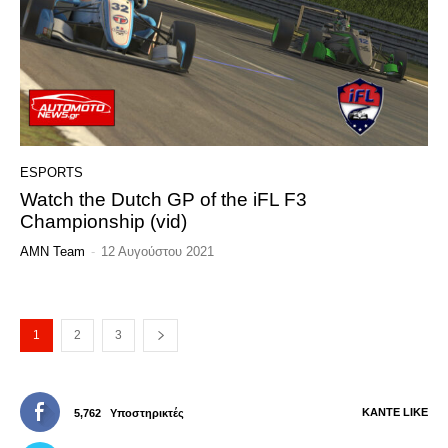
ESPORTS
Watch the Dutch GP of the iFL F3
Championship (vid)
AMN Team
-
12 Αυγούστου 2021
1
2
3
ΚΆΝΤΕ LIKE
5,762
Υποστηρικτές