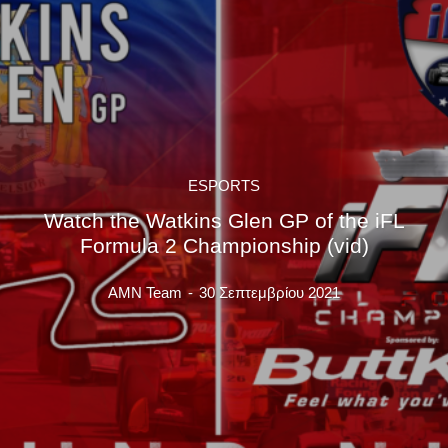
ESPORTS
Watch the Watkins Glen GP of the iFL
Formula 2 Championship (vid)
AMN Team
-
30 Σεπτεμβρίου 2021