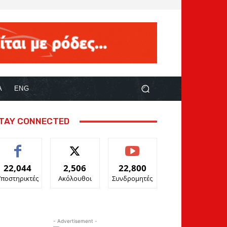
Α
ENG
TAY CONNECTED
22,044
2,506
22,800
Υποστηρικτές
Ακόλουθοι
Συνδρομητές
- Advertisement -