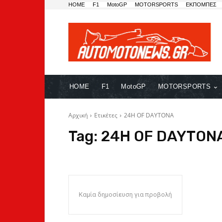
HOME
F1
MotoGP
MOTORSPORTS
ΕΚΠΟΜΠΕΣ
HOME
F1
MotoGP
MOTORSPORTS
Αρχική
Ετικέτες
24H OF DAYTONA
Tag:
24H OF DAYTON
Καμία δημοσίευση για προβολή