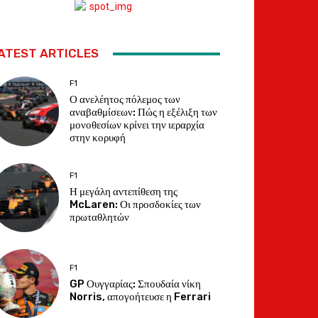
ATEST ARTICLES
F1
Ο ανελέητος πόλεμος των
αναβαθμίσεων: Πώς η εξέλιξη των
μονοθεσίων κρίνει την ιεραρχία
στην κορυφή
F1
Η μεγάλη αντεπίθεση της
McLaren: Οι προσδοκίες των
πρωταθλητών
F1
GP Ουγγαρίας: Σπουδαία νίκη
Norris, απογοήτευσε η Ferrari