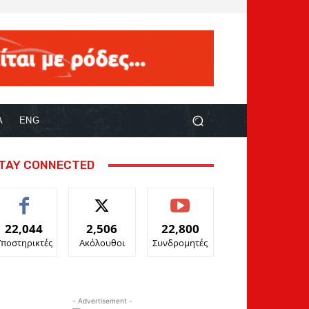
Α
ENG
TAY CONNECTED
22,044
2,506
22,800
Υποστηρικτές
Ακόλουθοι
Συνδρομητές
- Advertisement -