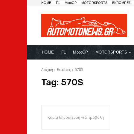
HOME
F1
MotoGP
MOTORSPORTS
ΕΚΠΟΜΠΕΣ
HOME
F1
MotoGP
MOTORSPORTS
Αρχική
Ετικέτες
570S
Tag:
570S
Καμία δημοσίευση για προβολή