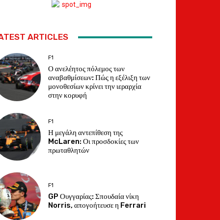
ATEST ARTICLES
F1
Ο ανελέητος πόλεμος των
αναβαθμίσεων: Πώς η εξέλιξη των
μονοθεσίων κρίνει την ιεραρχία
στην κορυφή
F1
Η μεγάλη αντεπίθεση της
McLaren: Οι προσδοκίες των
πρωταθλητών
F1
GP Ουγγαρίας: Σπουδαία νίκη
Norris, απογοήτευσε η Ferrari