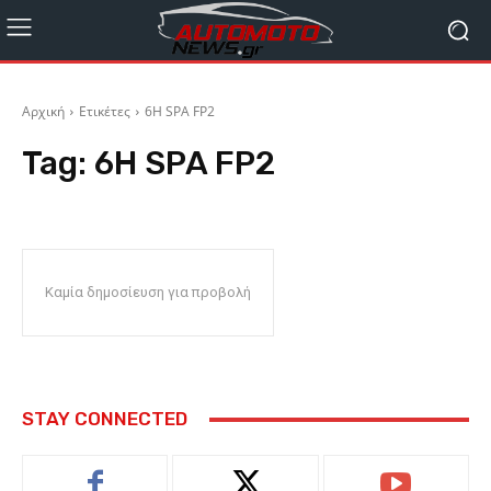
Αρχική
Ετικέτες
6H SPA FP2
Tag:
6H SPA FP2
Καμία δημοσίευση για προβολή
STAY CONNECTED