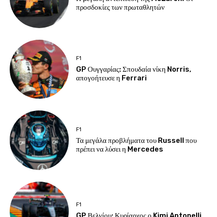
προσδοκίες των πρωταθλητών
F1
GP Ουγγαρίας: Σπουδαία νίκη Norris,
απογοήτευσε η Ferrari
F1
Τα μεγάλα προβλήματα του Russell που
πρέπει να λύσει η Mercedes
F1
GP Βελγίου: Κυρίαρχος ο Kimi Antonelli