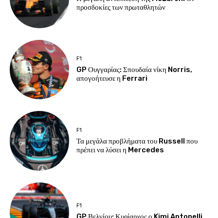
προσδοκίες των πρωταθλητών
F1
GP Ουγγαρίας: Σπουδαία νίκη Norris,
απογοήτευσε η Ferrari
F1
Τα μεγάλα προβλήματα του Russell που
πρέπει να λύσει η Mercedes
F1
GP Βελγίου: Κυρίαρχος ο Kimi Antonelli