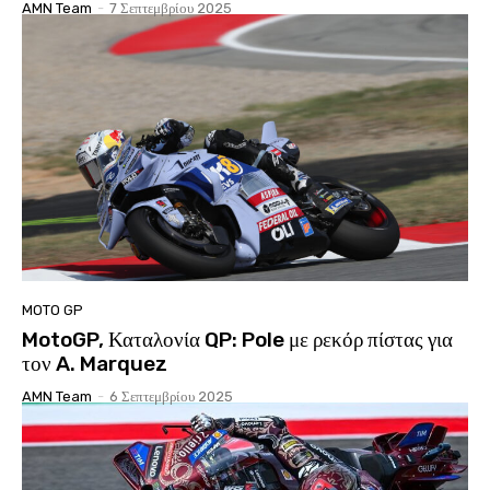
AMN Team
-
7 Σεπτεμβρίου 2025
MOTO GP
MotoGP, Καταλονία QP: Pole με ρεκόρ πίστας για
τον A. Marquez
AMN Team
-
6 Σεπτεμβρίου 2025