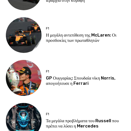
ιεραρχία στην κορυφή
F1
Η μεγάλη αντεπίθεση της McLaren: Οι
προσδοκίες των πρωταθλητών
F1
GP Ουγγαρίας: Σπουδαία νίκη Norris,
απογοήτευσε η Ferrari
F1
Τα μεγάλα προβλήματα του Russell που
πρέπει να λύσει η Mercedes