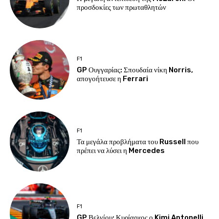
προσδοκίες των πρωταθλητών
F1
GP Ουγγαρίας: Σπουδαία νίκη Norris,
απογοήτευσε η Ferrari
F1
Τα μεγάλα προβλήματα του Russell που
πρέπει να λύσει η Mercedes
F1
GP Βελγίου: Κυρίαρχος ο Kimi Antonelli