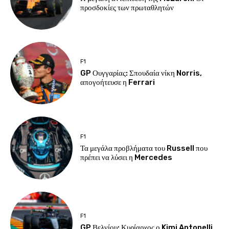
προσδοκίες των πρωταθλητών
F1
GP Ουγγαρίας: Σπουδαία νίκη Norris,
απογοήτευσε η Ferrari
F1
Τα μεγάλα προβλήματα του Russell που
πρέπει να λύσει η Mercedes
F1
GP Βελγίου: Κυρίαρχος ο Kimi Antonelli