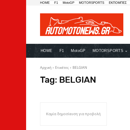
HOME
F1
MotoGP
MOTORSPORTS
ΕΚΠΟΜΠΕΣ
HOME
F1
MotoGP
MOTORSPORTS
Αρχική
Ετικέτες
BELGIAN
Tag:
BELGIAN
Καμία δημοσίευση για προβολή