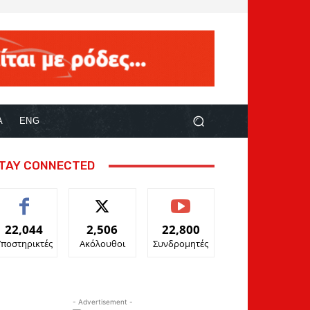
Α
ENG
TAY CONNECTED
22,044
2,506
22,800
Υποστηρικτές
Ακόλουθοι
Συνδρομητές
- Advertisement -