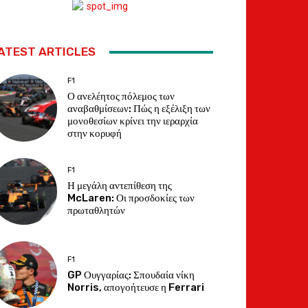
ATEST ARTICLES
F1
Ο ανελέητος πόλεμος των
αναβαθμίσεων: Πώς η εξέλιξη των
μονοθεσίων κρίνει την ιεραρχία
στην κορυφή
F1
Η μεγάλη αντεπίθεση της
McLaren: Οι προσδοκίες των
πρωταθλητών
F1
GP Ουγγαρίας: Σπουδαία νίκη
Norris, απογοήτευσε η Ferrari