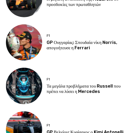
προσδοκίες των πρωταθλητών
F1
GP Ουγγαρίας: Σπουδαία νίκη Norris,
απογοήτευσε η Ferrari
F1
Τα μεγάλα προβλήματα του Russell που
πρέπει να λύσει η Mercedes
F1
GP Βελγίου: Κυρίαρχος ο Kimi Antonelli