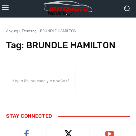
Αρχική
Ετικέτες
BRUNDLE HAMILTON
Tag:
BRUNDLE HAMILTON
Καμία δημοσίευση για προβολή
STAY CONNECTED