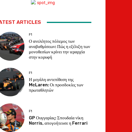
ATEST ARTICLES
F1
Ο ανελέητος πόλεμος των
αναβαθμίσεων: Πώς η εξέλιξη των
μονοθεσίων κρίνει την ιεραρχία
στην κορυφή
F1
Η μεγάλη αντεπίθεση της
McLaren: Οι προσδοκίες των
πρωταθλητών
F1
GP Ουγγαρίας: Σπουδαία νίκη
Norris, απογοήτευσε η Ferrari