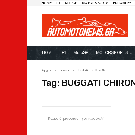
HOME
F1
MotoGP
MOTORSPORTS
ΕΚΠΟΜΠΕΣ
HOME
F1
MotoGP
MOTORSPORTS
Αρχική
Ετικέτες
BUGGATI CHIRON
Tag:
BUGGATI CHIRO
Καμία δημοσίευση για προβολή