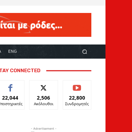
Α
ENG
TAY CONNECTED
22,044
2,506
22,800
Υποστηρικτές
Ακόλουθοι
Συνδρομητές
- Advertisement -