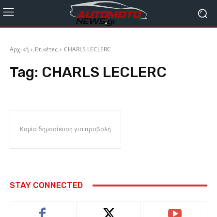
Αρχική
Ετικέτες
CHARLS LECLERC
Tag:
CHARLS LECLERC
Καμία δημοσίευση για προβολή
STAY CONNECTED