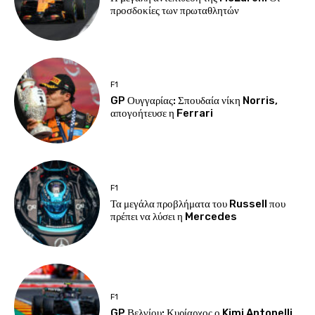
προσδοκίες των πρωταθλητών
F1
GP Ουγγαρίας: Σπουδαία νίκη Norris,
απογοήτευσε η Ferrari
F1
Τα μεγάλα προβλήματα του Russell που
πρέπει να λύσει η Mercedes
F1
GP Βελγίου: Κυρίαρχος ο Kimi Antonelli