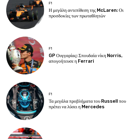
F1
Η μεγάλη αντεπίθεση της McLaren: Οι
προσδοκίες των πρωταθλητών
F1
GP Ουγγαρίας: Σπουδαία νίκη Norris,
απογοήτευσε η Ferrari
F1
Τα μεγάλα προβλήματα του Russell που
πρέπει να λύσει η Mercedes