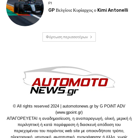
F1
GP Βελγίου: Κυρίαρχος ο Kimi Antonelli
Φόρτωση περισσοτέρων
© All rights reserved 2024 | automotonews.gr by G POiNT ADV
(www.gpoint.gr)
ΑΠΑΓΟΡΕΥΕΤΑΙ η αναδημοσίευση, η αναπαραγωγή, ολική, μερική ή
περιληπτική ή κατά παράφραση ή διασκευή απόδοση του
περιεχομένου του παρόντος web site με οποιονδήποτε τρόπο,
ηλεκτρονικό, μηχανικό, φωτοτυπικό, ηχογράφησης ή άλλο, χωρίς