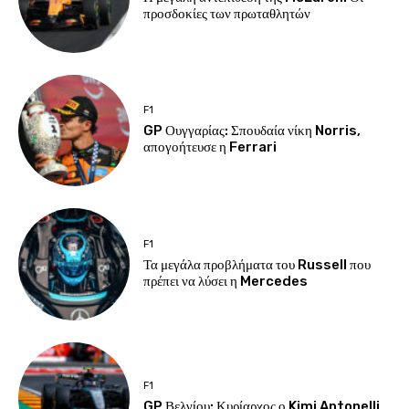
προσδοκίες των πρωταθλητών
F1
GP Ουγγαρίας: Σπουδαία νίκη Norris,
απογοήτευσε η Ferrari
F1
Τα μεγάλα προβλήματα του Russell που
πρέπει να λύσει η Mercedes
F1
GP Βελγίου: Κυρίαρχος ο Kimi Antonelli