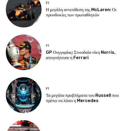
F1
Η μεγάλη αντεπίθεση της McLaren: Οι
προσδοκίες των πρωταθλητών
F1
GP Ουγγαρίας: Σπουδαία νίκη Norris,
απογοήτευσε η Ferrari
F1
Τα μεγάλα προβλήματα του Russell που
πρέπει να λύσει η Mercedes