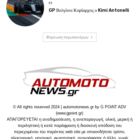
F1
GP Βελγίου: Κυρίαρχος ο Kimi Antonelli
Φόρτωση περισσοτέρων
© All rights reserved 2024 | automotonews.gr by G POiNT ADV
(www.gpoint.gr)
ΑΠΑΓΟΡΕΥΕΤΑΙ η αναδημοσίευση, η αναπαραγωγή, ολική, μερική ή
περιληπτική ή κατά παράφραση ή διασκευή απόδοση του
περιεχομένου του παρόντος web site με οποιονδήποτε τρόπο,
ηλεκτρονικό, μηχανικό, φωτοτυπικό, ηχογράφησης ή άλλο, χωρίς