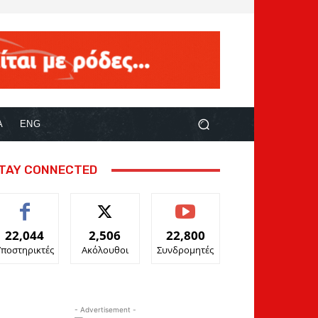
Α
ENG
TAY CONNECTED
22,044
2,506
22,800
Υποστηρικτές
Ακόλουθοι
Συνδρομητές
- Advertisement -