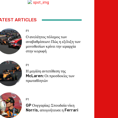
ATEST ARTICLES
F1
Ο ανελέητος πόλεμος των
αναβαθμίσεων: Πώς η εξέλιξη των
μονοθεσίων κρίνει την ιεραρχία
στην κορυφή
F1
Η μεγάλη αντεπίθεση της
McLaren: Οι προσδοκίες των
πρωταθλητών
F1
GP Ουγγαρίας: Σπουδαία νίκη
Norris, απογοήτευσε η Ferrari