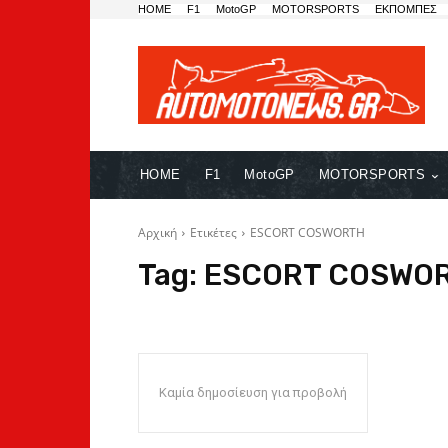
HOME
F1
MotoGP
MOTORSPORTS
ΕΚΠΟΜΠΕΣ
HOME
F1
MotoGP
MOTORSPORTS
Αρχική
Ετικέτες
ESCORT COSWORTH
Tag:
ESCORT COSWO
Καμία δημοσίευση για προβολή