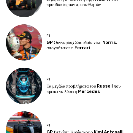
προσδοκίες των πρωταθλητών
F1
GP Ουγγαρίας: Σπουδαία νίκη Norris,
απογοήτευσε η Ferrari
F1
Τα μεγάλα προβλήματα του Russell που
πρέπει να λύσει η Mercedes
F1
GP Βελγίου: Κυρίαρχος ο Kimi Antonelli