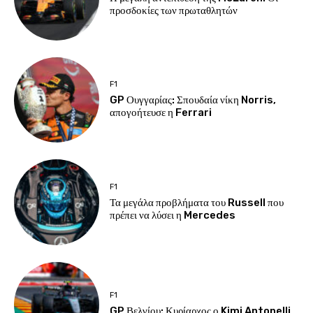
προσδοκίες των πρωταθλητών
F1
GP Ουγγαρίας: Σπουδαία νίκη Norris,
απογοήτευσε η Ferrari
F1
Τα μεγάλα προβλήματα του Russell που
πρέπει να λύσει η Mercedes
F1
GP Βελγίου: Κυρίαρχος ο Kimi Antonelli