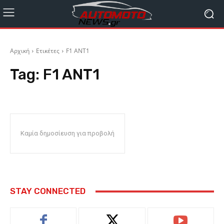
Αρχική
Ετικέτες
F1 ANT1
Tag:
F1 ANT1
Καμία δημοσίευση για προβολή
STAY CONNECTED