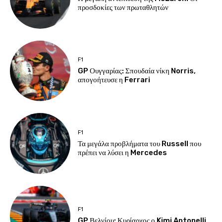
προσδοκίες των πρωταθλητών
F1
GP Ουγγαρίας: Σπουδαία νίκη Norris,
απογοήτευσε η Ferrari
F1
Τα μεγάλα προβλήματα του Russell που
πρέπει να λύσει η Mercedes
F1
GP Βελγίου: Κυρίαρχος ο Kimi Antonelli