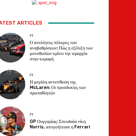
ATEST ARTICLES
F1
Ο ανελέητος πόλεμος των
αναβαθμίσεων: Πώς η εξέλιξη των
μονοθεσίων κρίνει την ιεραρχία
στην κορυφή
F1
Η μεγάλη αντεπίθεση της
McLaren: Οι προσδοκίες των
πρωταθλητών
F1
GP Ουγγαρίας: Σπουδαία νίκη
Norris, απογοήτευσε η Ferrari