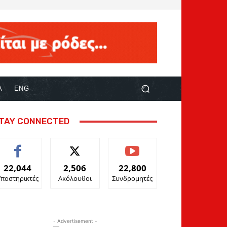
Α
ENG
TAY CONNECTED
22,044
2,506
22,800
Υποστηρικτές
Ακόλουθοι
Συνδρομητές
- Advertisement -