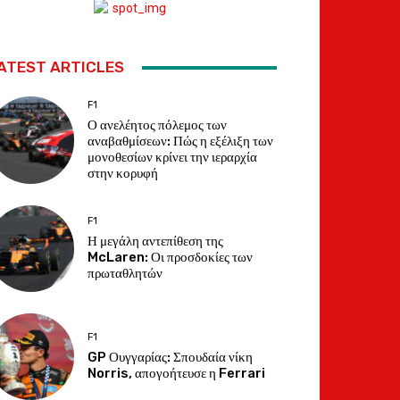
ATEST ARTICLES
F1
Ο ανελέητος πόλεμος των
αναβαθμίσεων: Πώς η εξέλιξη των
μονοθεσίων κρίνει την ιεραρχία
στην κορυφή
F1
Η μεγάλη αντεπίθεση της
McLaren: Οι προσδοκίες των
πρωταθλητών
F1
GP Ουγγαρίας: Σπουδαία νίκη
Norris, απογοήτευσε η Ferrari