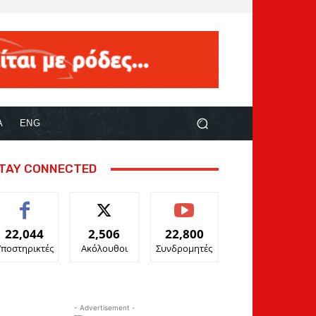
Α
ENG
TAY CONNECTED
22,044
2,506
22,800
Υποστηρικτές
Ακόλουθοι
Συνδρομητές
- Advertisement -