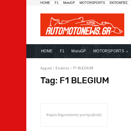
HOME
F1
MotoGP
MOTORSPORTS
ΕΚΠΟΜΠΕΣ
HOME
F1
MotoGP
MOTORSPORTS
Αρχική
Ετικέτες
F1 BLEGIUM
Tag:
F1 BLEGIUM
Καμία δημοσίευση για προβολή