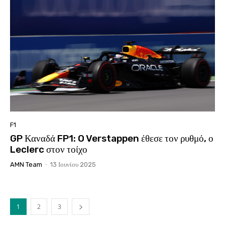
F1
GP Καναδά FP1: O Verstappen έθεσε τον ρυθμό, ο
Leclerc στον τοίχο
AMN Team
-
13 Ιουνίου 2025
1
2
3