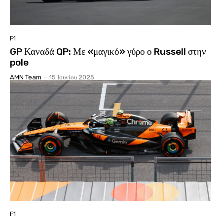
F1
GP Καναδά QP: Με «μαγικό» γύρο ο Russell στην
pole
AMN Team
-
15 Ιουνίου 2025
F1