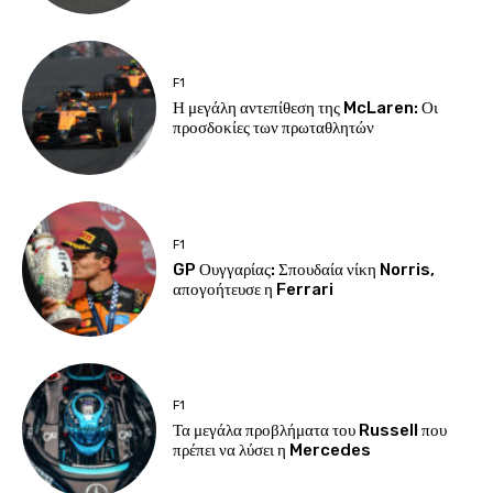
F1
Η μεγάλη αντεπίθεση της McLaren: Οι
προσδοκίες των πρωταθλητών
F1
GP Ουγγαρίας: Σπουδαία νίκη Norris,
απογοήτευσε η Ferrari
F1
Τα μεγάλα προβλήματα του Russell που
πρέπει να λύσει η Mercedes