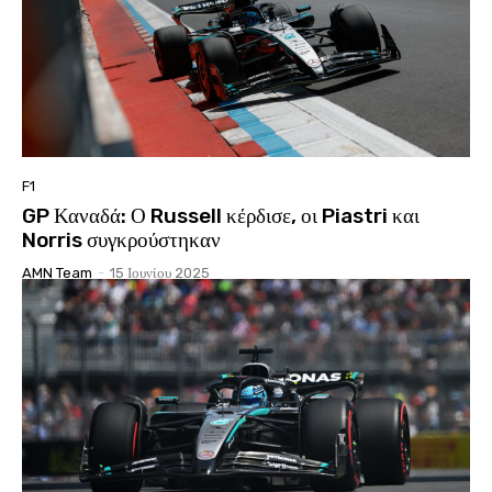
F1
GP Καναδά: Ο Russell κέρδισε, οι Piastri και
Norris συγκρούστηκαν
AMN Team
-
15 Ιουνίου 2025