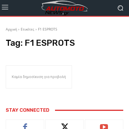
Αρχική
Ετικέτες
F1 ESPROTS
Tag:
F1 ESPROTS
Καμία δημοσίευση για προβολή
STAY CONNECTED