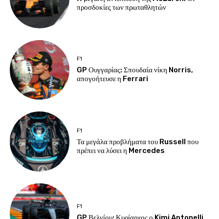
προσδοκίες των πρωταθλητών
F1
GP Ουγγαρίας: Σπουδαία νίκη Norris,
απογοήτευσε η Ferrari
F1
Τα μεγάλα προβλήματα του Russell που
πρέπει να λύσει η Mercedes
F1
GP Βελγίου: Κυρίαρχος ο Kimi Antonelli