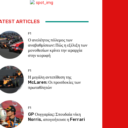
ATEST ARTICLES
F1
Ο ανελέητος πόλεμος των
αναβαθμίσεων: Πώς η εξέλιξη των
μονοθεσίων κρίνει την ιεραρχία
στην κορυφή
F1
Η μεγάλη αντεπίθεση της
McLaren: Οι προσδοκίες των
πρωταθλητών
F1
GP Ουγγαρίας: Σπουδαία νίκη
Norris, απογοήτευσε η Ferrari