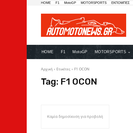
HOME
F1
MotoGP
MOTORSPORTS
ΕΚΠΟΜΠΕΣ
HOME
F1
MotoGP
MOTORSPORTS
Αρχική
Ετικέτες
F1 OCON
Tag:
F1 OCON
Καμία δημοσίευση για προβολή