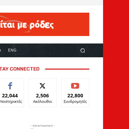
Α
ENG
TAY CONNECTED
22,044
2,506
22,800
Υποστηρικτές
Ακόλουθοι
Συνδρομητές
- Advertisement -