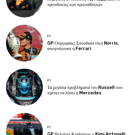
προσδοκίες των πρωταθλητών
F1
GP Ουγγαρίας: Σπουδαία νίκη Norris,
απογοήτευσε η Ferrari
F1
Τα μεγάλα προβλήματα του Russell που
πρέπει να λύσει η Mercedes
F1
GP Βελγίου: Κυρίαρχος ο Kimi Antonelli