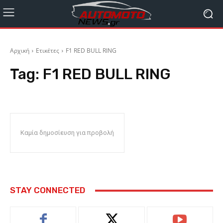
Αρχική
Ετικέτες
F1 RED BULL RING
Tag:
F1 RED BULL RING
Καμία δημοσίευση για προβολή
STAY CONNECTED