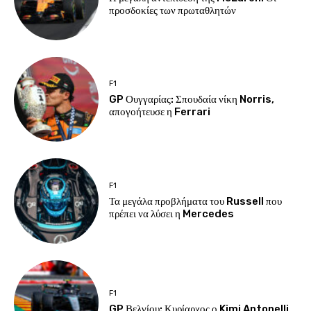
προσδοκίες των πρωταθλητών
F1
GP Ουγγαρίας: Σπουδαία νίκη Norris,
απογοήτευσε η Ferrari
F1
Τα μεγάλα προβλήματα του Russell που
πρέπει να λύσει η Mercedes
F1
GP Βελγίου: Κυρίαρχος ο Kimi Antonelli