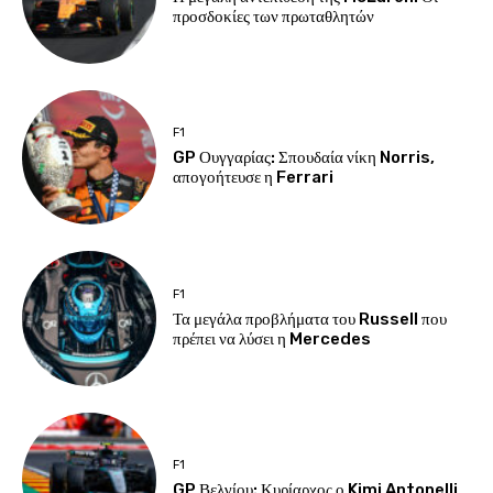
προσδοκίες των πρωταθλητών
F1
GP Ουγγαρίας: Σπουδαία νίκη Norris,
απογοήτευσε η Ferrari
F1
Τα μεγάλα προβλήματα του Russell που
πρέπει να λύσει η Mercedes
F1
GP Βελγίου: Κυρίαρχος ο Kimi Antonelli