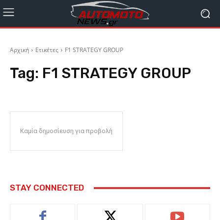
Αρχική
Ετικέτες
F1 STRATEGY GROUP
Tag:
F1 STRATEGY GROUP
Καμία δημοσίευση για προβολή
STAY CONNECTED