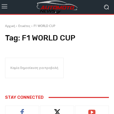
Αρχική
Ετικέτες
F1 WORLD CUP
Tag:
F1 WORLD CUP
Καμία δημοσίευση για προβολή
STAY CONNECTED