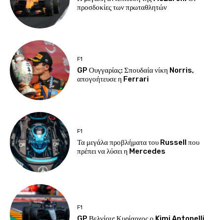
προσδοκίες των πρωταθλητών
F1
GP Ουγγαρίας: Σπουδαία νίκη Norris,
απογοήτευσε η Ferrari
F1
Τα μεγάλα προβλήματα του Russell που
πρέπει να λύσει η Mercedes
F1
GP Βελγίου: Κυρίαρχος ο Kimi Antonelli