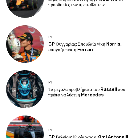
προσδοκίες των πρωταθλητών
F1
GP Ουγγαρίας: Σπουδαία νίκη Norris,
απογοήτευσε η Ferrari
F1
Τα μεγάλα προβλήματα του Russell που
πρέπει να λύσει η Mercedes
F1
GP Βελγίου: Κυρίαρχος ο Kimi Antonelli