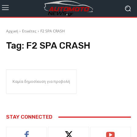
Αρχική
Ετικέτες
F2 SPA CRASH
Tag:
F2 SPA CRASH
Καμία δημοσίευση για προβολή
STAY CONNECTED