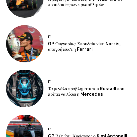
προσδοκίες των πρωταθλητών
F1
GP Ουγγαρίας: Σπουδαία νίκη Norris,
απογοήτευσε η Ferrari
F1
Τα μεγάλα προβλήματα του Russell που
πρέπει να λύσει η Mercedes
F1
GP Βελγίου: Κυρίαρχος ο Kimi Antonelli