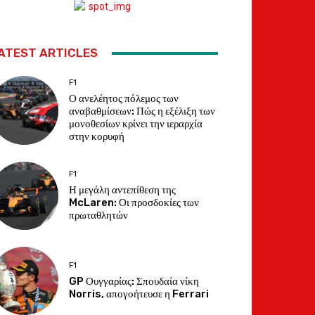
ATEST ARTICLES
F1
Ο ανελέητος πόλεμος των
αναβαθμίσεων: Πώς η εξέλιξη των
μονοθεσίων κρίνει την ιεραρχία
στην κορυφή
F1
Η μεγάλη αντεπίθεση της
McLaren: Οι προσδοκίες των
πρωταθλητών
F1
GP Ουγγαρίας: Σπουδαία νίκη
Norris, απογοήτευσε η Ferrari