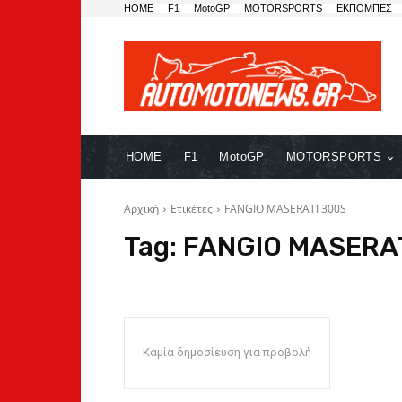
HOME
F1
MotoGP
MOTORSPORTS
ΕΚΠΟΜΠΕΣ
HOME
F1
MotoGP
MOTORSPORTS
Αρχική
Ετικέτες
FANGIO MASERATI 300S
Tag:
FANGIO MASERA
Καμία δημοσίευση για προβολή