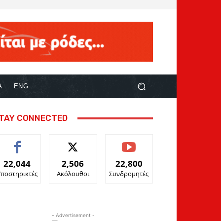
Α
ENG
TAY CONNECTED
22,044
2,506
22,800
Υποστηρικτές
Ακόλουθοι
Συνδρομητές
- Advertisement -