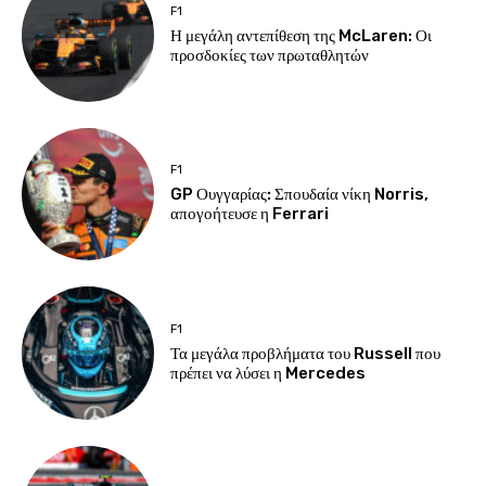
F1
Η μεγάλη αντεπίθεση της McLaren: Οι
προσδοκίες των πρωταθλητών
F1
GP Ουγγαρίας: Σπουδαία νίκη Norris,
απογοήτευσε η Ferrari
F1
Τα μεγάλα προβλήματα του Russell που
πρέπει να λύσει η Mercedes