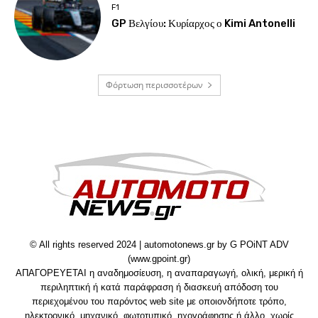
F1
GP Βελγίου: Κυρίαρχος ο Kimi Antonelli
Φόρτωση περισσοτέρων
© All rights reserved 2024 | automotonews.gr by G POiNT ADV
(www.gpoint.gr)
ΑΠΑΓΟΡΕΥΕΤΑΙ η αναδημοσίευση, η αναπαραγωγή, ολική, μερική ή
περιληπτική ή κατά παράφραση ή διασκευή απόδοση του
περιεχομένου του παρόντος web site με οποιονδήποτε τρόπο,
ηλεκτρονικό, μηχανικό, φωτοτυπικό, ηχογράφησης ή άλλο, χωρίς