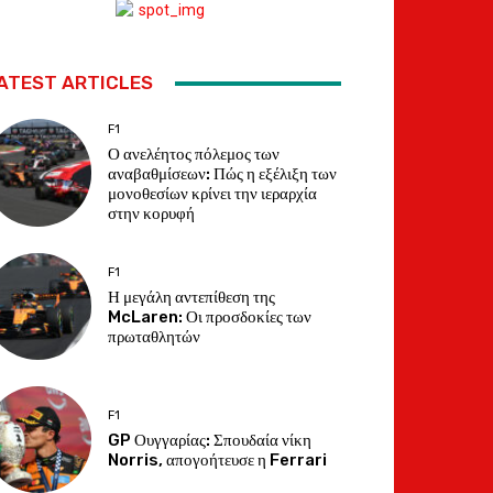
ATEST ARTICLES
F1
Ο ανελέητος πόλεμος των
αναβαθμίσεων: Πώς η εξέλιξη των
μονοθεσίων κρίνει την ιεραρχία
στην κορυφή
F1
Η μεγάλη αντεπίθεση της
McLaren: Οι προσδοκίες των
πρωταθλητών
F1
GP Ουγγαρίας: Σπουδαία νίκη
Norris, απογοήτευσε η Ferrari