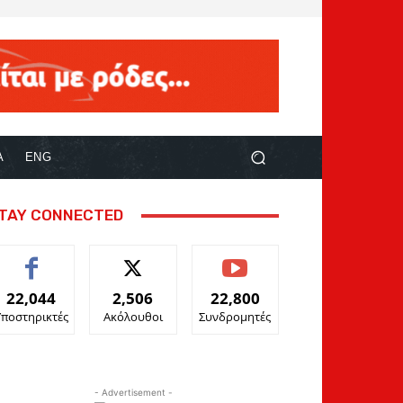
Α
ENG
TAY CONNECTED
22,044
2,506
22,800
Υποστηρικτές
Ακόλουθοι
Συνδρομητές
- Advertisement -