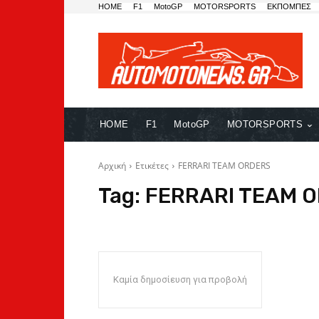
HOME
F1
MotoGP
MOTORSPORTS
ΕΚΠΟΜΠΕΣ
HOME
F1
MotoGP
MOTORSPORTS
Αρχική
Ετικέτες
FERRARI TEAM ORDERS
Tag:
FERRARI TEAM 
Καμία δημοσίευση για προβολή