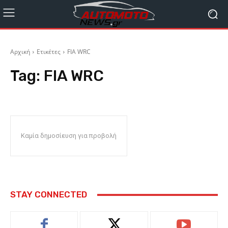
Αρχική
Ετικέτες
FIA WRC
Tag:
FIA WRC
Καμία δημοσίευση για προβολή
STAY CONNECTED