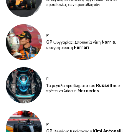
προσδοκίες των πρωταθλητών
F1
GP Ουγγαρίας: Σπουδαία νίκη Norris,
απογοήτευσε η Ferrari
F1
Τα μεγάλα προβλήματα του Russell που
πρέπει να λύσει η Mercedes
F1
GP Βελγίου: Κυρίαρχος ο Kimi Antonelli