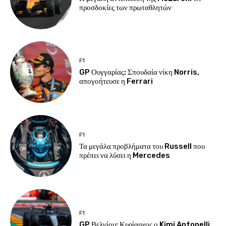
προσδοκίες των πρωταθλητών
F1
GP Ουγγαρίας: Σπουδαία νίκη Norris,
απογοήτευσε η Ferrari
F1
Τα μεγάλα προβλήματα του Russell που
πρέπει να λύσει η Mercedes
F1
GP Βελγίου: Κυρίαρχος ο Kimi Antonelli