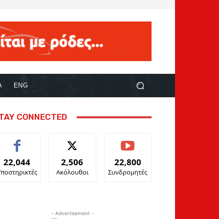
Α
ENG
TAY CONNECTED
22,044
2,506
22,800
Υποστηρικτές
Ακόλουθοι
Συνδρομητές
- Advertisement -