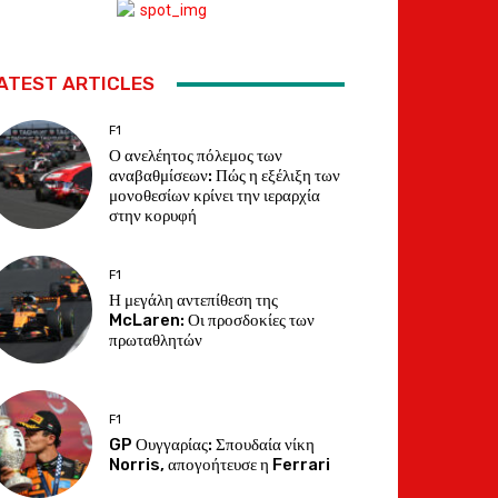
ATEST ARTICLES
F1
Ο ανελέητος πόλεμος των
αναβαθμίσεων: Πώς η εξέλιξη των
μονοθεσίων κρίνει την ιεραρχία
στην κορυφή
F1
Η μεγάλη αντεπίθεση της
McLaren: Οι προσδοκίες των
πρωταθλητών
F1
GP Ουγγαρίας: Σπουδαία νίκη
Norris, απογοήτευσε η Ferrari