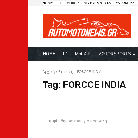
HOME
F1
MotoGP
MOTORSPORTS
ΕΚΠΟΜΠΕΣ
HOME
F1
MotoGP
MOTORSPORTS
Αρχική
Ετικέτες
FORCCE INDIA
Tag:
FORCCE INDIA
Καμία δημοσίευση για προβολή