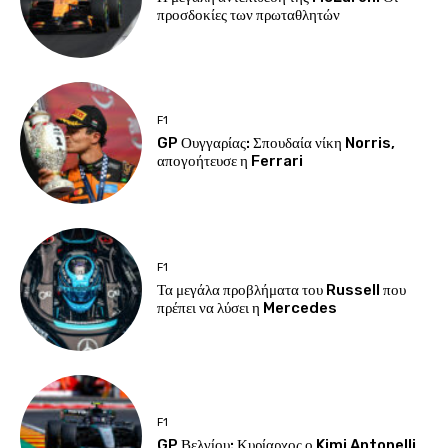
προσδοκίες των πρωταθλητών
F1
GP Ουγγαρίας: Σπουδαία νίκη Norris,
απογοήτευσε η Ferrari
F1
Τα μεγάλα προβλήματα του Russell που
πρέπει να λύσει η Mercedes
F1
GP Βελγίου: Κυρίαρχος ο Kimi Antonelli