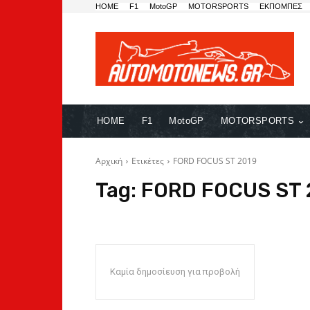
HOME
F1
MotoGP
MOTORSPORTS
ΕΚΠΟΜΠΕΣ
HOME
F1
MotoGP
MOTORSPORTS
Αρχική
Ετικέτες
FORD FOCUS ST 2019
Tag:
FORD FOCUS ST 
Καμία δημοσίευση για προβολή