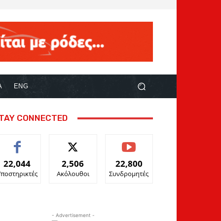
Α
ENG
TAY CONNECTED
22,044
2,506
22,800
Υποστηρικτές
Ακόλουθοι
Συνδρομητές
- Advertisement -