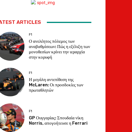
ATEST ARTICLES
F1
Ο ανελέητος πόλεμος των
αναβαθμίσεων: Πώς η εξέλιξη των
μονοθεσίων κρίνει την ιεραρχία
στην κορυφή
F1
Η μεγάλη αντεπίθεση της
McLaren: Οι προσδοκίες των
πρωταθλητών
F1
GP Ουγγαρίας: Σπουδαία νίκη
Norris, απογοήτευσε η Ferrari