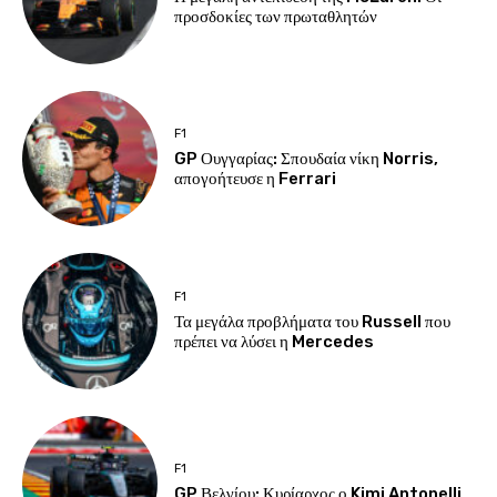
προσδοκίες των πρωταθλητών
F1
GP Ουγγαρίας: Σπουδαία νίκη Norris,
απογοήτευσε η Ferrari
F1
Τα μεγάλα προβλήματα του Russell που
πρέπει να λύσει η Mercedes
F1
GP Βελγίου: Κυρίαρχος ο Kimi Antonelli