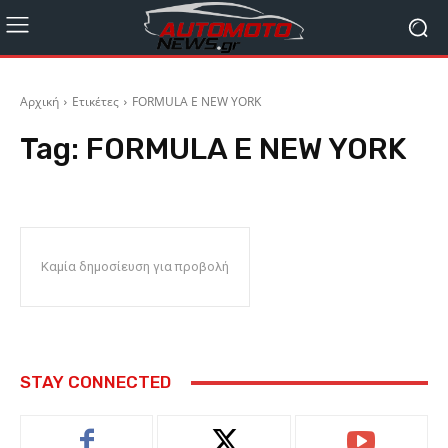
Αρχική
Ετικέτες
FORMULA E NEW YORK
Tag:
FORMULA E NEW YORK
Καμία δημοσίευση για προβολή
STAY CONNECTED