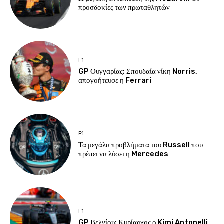
προσδοκίες των πρωταθλητών
F1
GP Ουγγαρίας: Σπουδαία νίκη Norris,
απογοήτευσε η Ferrari
F1
Τα μεγάλα προβλήματα του Russell που
πρέπει να λύσει η Mercedes
F1
GP Βελγίου: Κυρίαρχος ο Kimi Antonelli