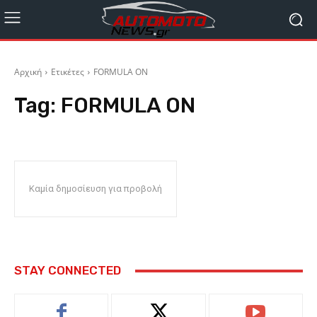
Αρχική
Ετικέτες
FORMULA ON
Tag:
FORMULA ON
Καμία δημοσίευση για προβολή
STAY CONNECTED