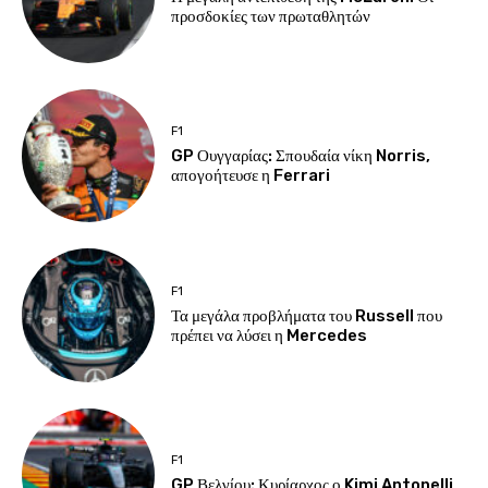
προσδοκίες των πρωταθλητών
F1
GP Ουγγαρίας: Σπουδαία νίκη Norris,
απογοήτευσε η Ferrari
F1
Τα μεγάλα προβλήματα του Russell που
πρέπει να λύσει η Mercedes
F1
GP Βελγίου: Κυρίαρχος ο Kimi Antonelli