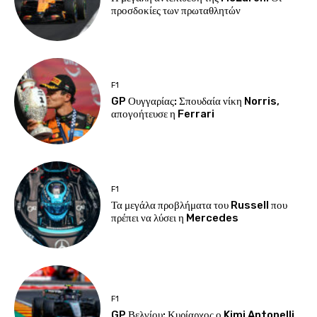
προσδοκίες των πρωταθλητών
F1
GP Ουγγαρίας: Σπουδαία νίκη Norris,
απογοήτευσε η Ferrari
F1
Τα μεγάλα προβλήματα του Russell που
πρέπει να λύσει η Mercedes
F1
GP Βελγίου: Κυρίαρχος ο Kimi Antonelli