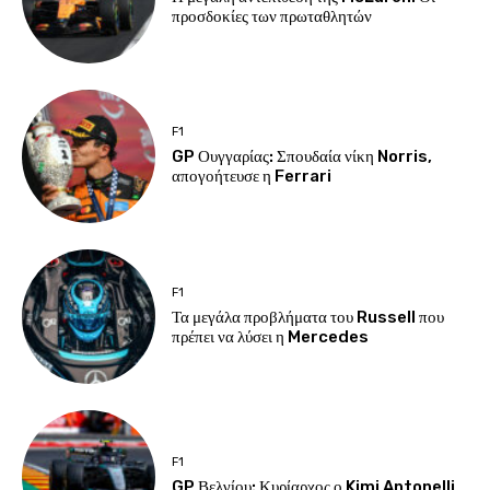
προσδοκίες των πρωταθλητών
F1
GP Ουγγαρίας: Σπουδαία νίκη Norris,
απογοήτευσε η Ferrari
F1
Τα μεγάλα προβλήματα του Russell που
πρέπει να λύσει η Mercedes
F1
GP Βελγίου: Κυρίαρχος ο Kimi Antonelli