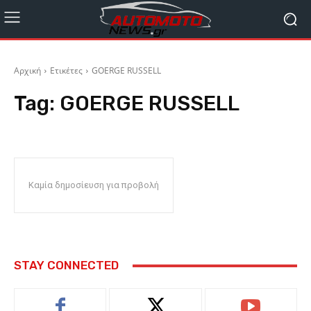
Αρχική
Ετικέτες
GOERGE RUSSELL
Tag:
GOERGE RUSSELL
Καμία δημοσίευση για προβολή
STAY CONNECTED