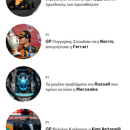
προσδοκίες των πρωταθλητών
F1
GP Ουγγαρίας: Σπουδαία νίκη Norris,
απογοήτευσε η Ferrari
F1
Τα μεγάλα προβλήματα του Russell που
πρέπει να λύσει η Mercedes
F1
GP Βελγίου: Κυρίαρχος ο Kimi Antonelli