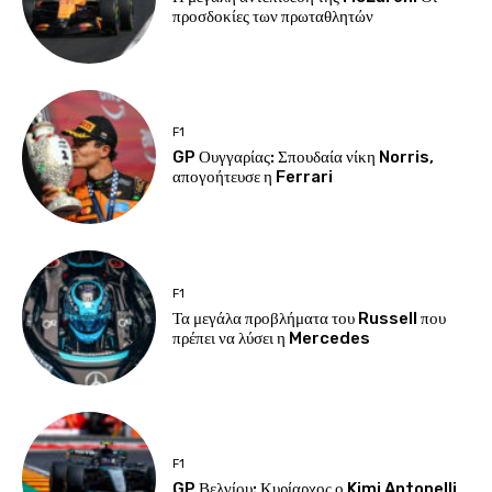
προσδοκίες των πρωταθλητών
F1
GP Ουγγαρίας: Σπουδαία νίκη Norris,
απογοήτευσε η Ferrari
F1
Τα μεγάλα προβλήματα του Russell που
πρέπει να λύσει η Mercedes
F1
GP Βελγίου: Κυρίαρχος ο Kimi Antonelli