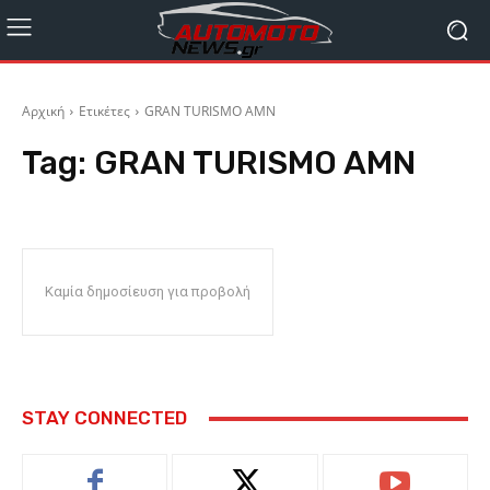
Αρχική
Ετικέτες
GRAN TURISMO AMN
Tag:
GRAN TURISMO AMN
Καμία δημοσίευση για προβολή
STAY CONNECTED