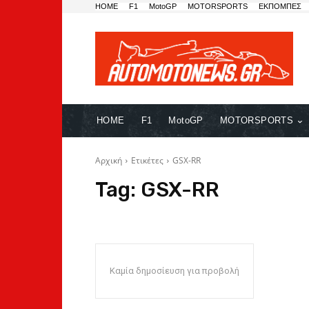
HOME
F1
MotoGP
MOTORSPORTS
ΕΚΠΟΜΠΕΣ
HOME
F1
MotoGP
MOTORSPORTS
Αρχική
Ετικέτες
GSX-RR
Tag:
GSX-RR
Καμία δημοσίευση για προβολή