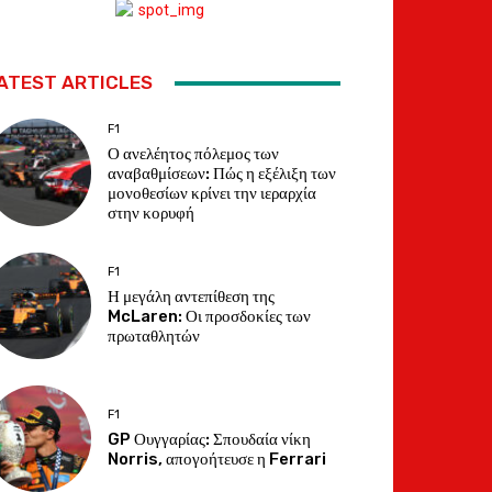
ATEST ARTICLES
F1
Ο ανελέητος πόλεμος των
αναβαθμίσεων: Πώς η εξέλιξη των
μονοθεσίων κρίνει την ιεραρχία
στην κορυφή
F1
Η μεγάλη αντεπίθεση της
McLaren: Οι προσδοκίες των
πρωταθλητών
F1
GP Ουγγαρίας: Σπουδαία νίκη
Norris, απογοήτευσε η Ferrari