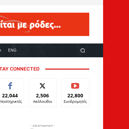
Α
ENG
TAY CONNECTED
22,044
2,506
22,800
Υποστηρικτές
Ακόλουθοι
Συνδρομητές
- Advertisement -