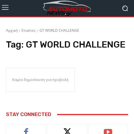
Αρχική
Ετικέτες
GT WORLD CHALLENGE
Tag:
GT WORLD CHALLENGE
Καμία δημοσίευση για προβολή
STAY CONNECTED