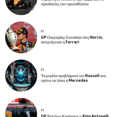
προσδοκίες των πρωταθλητών
F1
GP Ουγγαρίας: Σπουδαία νίκη Norris,
απογοήτευσε η Ferrari
F1
Τα μεγάλα προβλήματα του Russell που
πρέπει να λύσει η Mercedes
F1
GP Βελγίου: Κυρίαρχος ο Kimi Antonelli