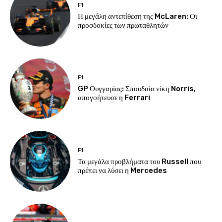
F1
Η μεγάλη αντεπίθεση της McLaren: Οι
προσδοκίες των πρωταθλητών
F1
GP Ουγγαρίας: Σπουδαία νίκη Norris,
απογοήτευσε η Ferrari
F1
Τα μεγάλα προβλήματα του Russell που
πρέπει να λύσει η Mercedes