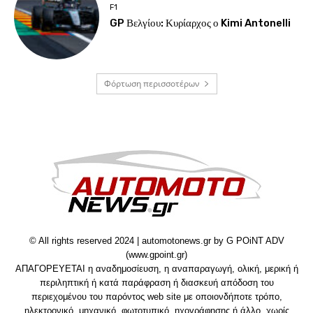
F1
GP Βελγίου: Κυρίαρχος ο Kimi Antonelli
Φόρτωση περισσοτέρων
© All rights reserved 2024 | automotonews.gr by G POiNT ADV
(www.gpoint.gr)
ΑΠΑΓΟΡΕΥΕΤΑΙ η αναδημοσίευση, η αναπαραγωγή, ολική, μερική ή
περιληπτική ή κατά παράφραση ή διασκευή απόδοση του
περιεχομένου του παρόντος web site με οποιονδήποτε τρόπο,
ηλεκτρονικό, μηχανικό, φωτοτυπικό, ηχογράφησης ή άλλο, χωρίς