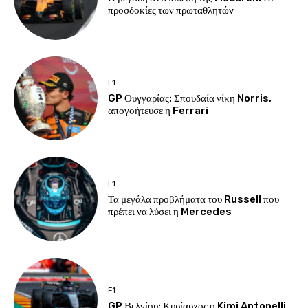
προσδοκίες των πρωταθλητών
F1
GP Ουγγαρίας: Σπουδαία νίκη Norris,
απογοήτευσε η Ferrari
F1
Τα μεγάλα προβλήματα του Russell που
πρέπει να λύσει η Mercedes
F1
GP Βελγίου: Κυρίαρχος ο Kimi Antonelli