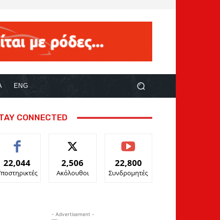
Α
ENG
TAY CONNECTED
22,044
2,506
22,800
Υποστηρικτές
Ακόλουθοι
Συνδρομητές
- Advertisement -