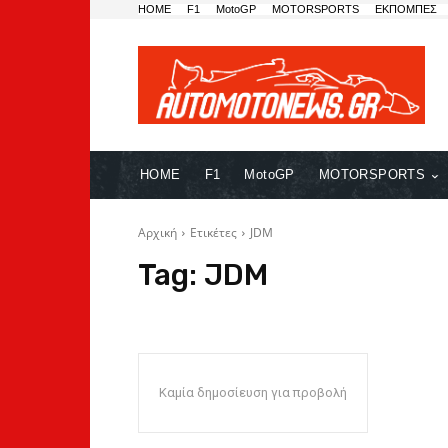
HOME
F1
MotoGP
MOTORSPORTS
ΕΚΠΟΜΠΕΣ
HOME
F1
MotoGP
MOTORSPORTS
Αρχική
Ετικέτες
JDM
Tag:
JDM
Καμία δημοσίευση για προβολή