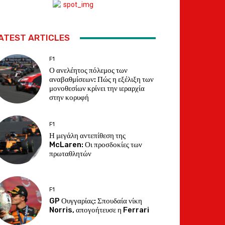
ATEST ARTICLES
F1
Ο ανελέητος πόλεμος των
αναβαθμίσεων: Πώς η εξέλιξη των
μονοθεσίων κρίνει την ιεραρχία
στην κορυφή
F1
Η μεγάλη αντεπίθεση της
McLaren: Οι προσδοκίες των
πρωταθλητών
F1
GP Ουγγαρίας: Σπουδαία νίκη
Norris, απογοήτευσε η Ferrari